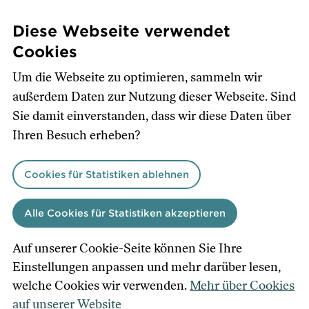
Diese Webseite verwendet
Cookies
Direkt
Um die Webseite zu optimieren, sammeln wir
zum
außerdem Daten zur Nutzung dieser Webseite. Sind
Inhalt
Sie damit einverstanden, dass wir diese Daten über
Ihren Besuch erheben?
Cookies für Statistiken ablehnen
Kooperationen
Alle Cookies für Statistiken akzeptieren
Auf unserer Cookie-Seite können Sie Ihre
Jedes Jahr arbeiten wir mit spannenden
Einstellungen anpassen und mehr darüber lesen,
Firmen und Menschen zusammen, die auf
welche Cookies wir verwenden.
Mehr über Cookies
unsere Einladung hin nach Skåne
auf unserer Website