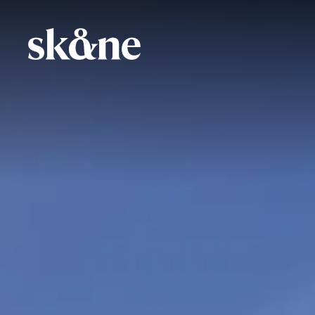
Hoppa
till
huvudinnehåll