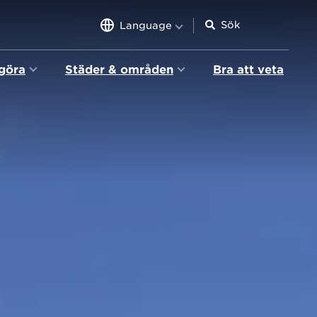
Language
 göra
Städer & områden
Bra att veta
n
igation