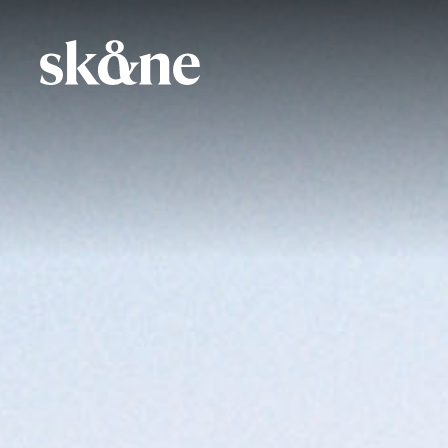
Hoppa
till
huvudinnehåll