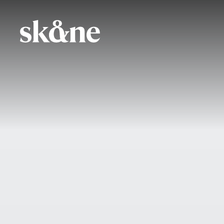
Hoppa
till
huvudinnehåll