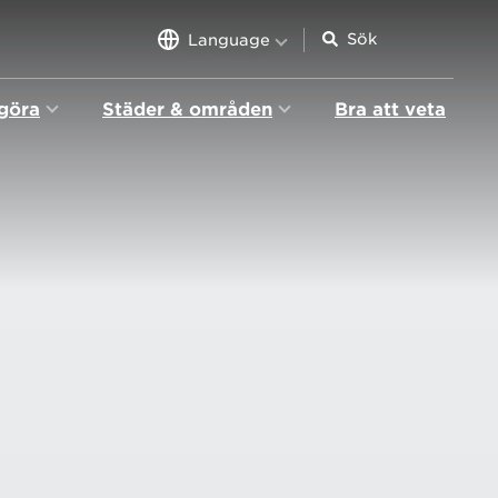
Language
 göra
Städer & områden
Bra att veta
n
igation