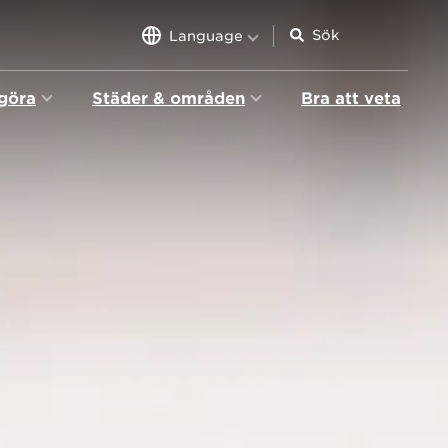
Language
 göra
Städer & områden
Bra att veta
n
igation