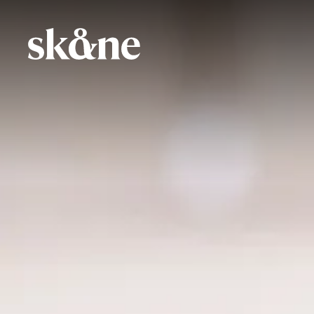
Hoppa
till
huvudinnehåll