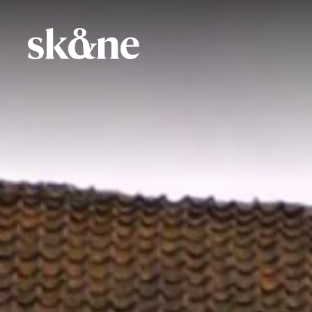
Hoppa
till
huvudinnehåll