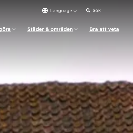
Language
 göra
Städer & områden
Bra att veta
n
igation